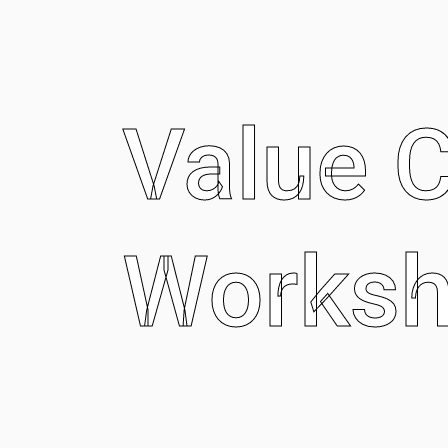
Skip
to
content
Value C
Worksh