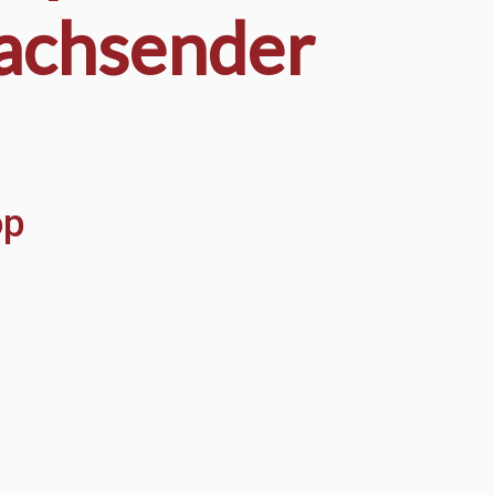
wachsender
op